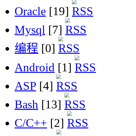
Oracle
[19]
Mysql
[7]
编程
[0]
Android
[1]
ASP
[4]
Bash
[13]
C/C++
[2]