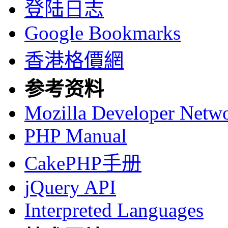
登陆日志
Google Bookmarks
香港格價網
参考资料
Mozilla Developer Netw
PHP Manual
CakePHP手册
jQuery API
Interpreted Languages