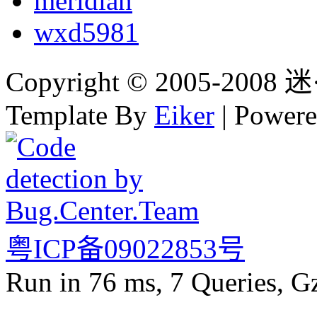
meridian
wxd5981
Copyright © 2005-2008 迷·
Template By
Eiker
| Power
粤ICP备09022853号
Run in 76 ms, 7 Queries, G