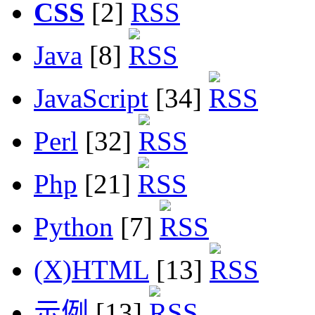
CSS
[2]
Java
[8]
JavaScript
[34]
Perl
[32]
Php
[21]
Python
[7]
(X)HTML
[13]
示例
[13]