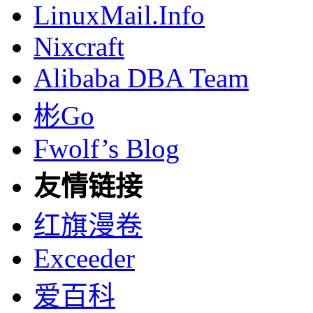
LinuxMail.Info
Nixcraft
Alibaba DBA Team
彬Go
Fwolf’s Blog
友情链接
红旗漫卷
Exceeder
爱百科