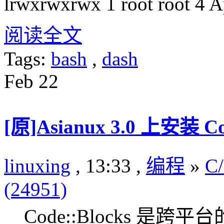
lrwxrwxrwx 1 root root 4 A
阅读全文
Tags:
bash
,
dash
Feb
22
[原]Asianux 3.0 上安装 Cod
linuxing
, 13:33 ,
编程
»
C
(24951)
Code::Blocks 是跨