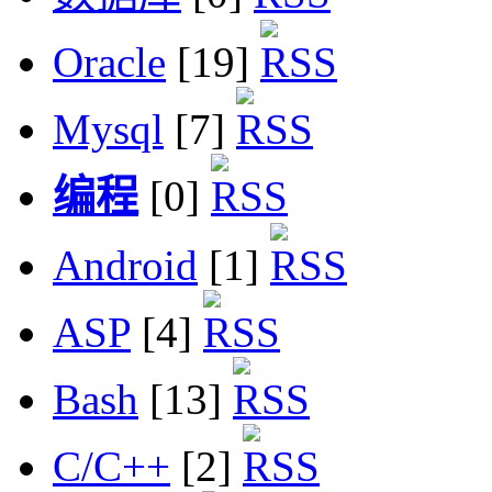
Oracle
[19]
Mysql
[7]
编程
[0]
Android
[1]
ASP
[4]
Bash
[13]
C/C++
[2]