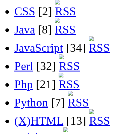
CSS
[2]
Java
[8]
JavaScript
[34]
Perl
[32]
Php
[21]
Python
[7]
(X)HTML
[13]