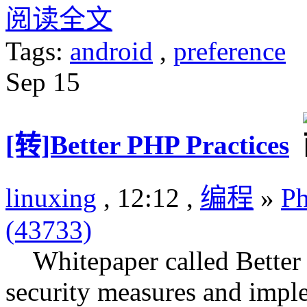
阅读全文
Tags:
android
,
preference
Sep
15
[转]Better PHP Practices
linuxing
, 12:12 ,
编程
»
P
(43733)
Whitepaper called Better P
security measures and impl