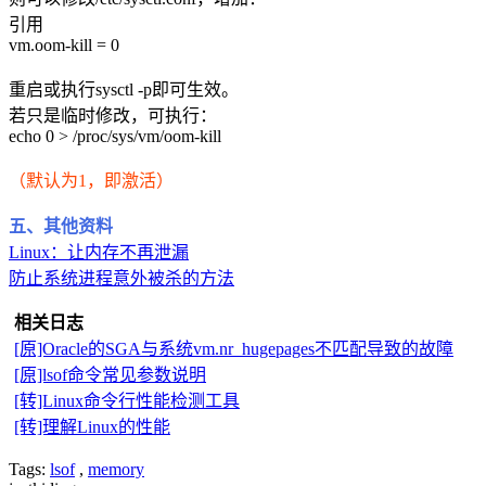
引用
vm.oom-kill = 0
重启或执行sysctl -p即可生效。
若只是临时修改，可执行：
echo 0 > /proc/sys/vm/oom-kill
（默认为1，即激活）
五、其他资料
Linux：让内存不再泄漏
防止系统进程意外被杀的方法
相关日志
[原]Oracle的SGA与系统vm.nr_hugepages不匹配导致的故障
[原]lsof命令常见参数说明
[转]Linux命令行性能检测工具
[转]理解Linux的性能
Tags:
lsof
,
memory