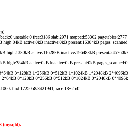
em)
teback:0 unstable:0 free:3186 slab:2971 mapped:53302 pagetables:2777
high:84kB active:0kB inactive:0kB present:16384kB pages_scanned:
kB high:1380kB active:11628kB inactive:196488kB present:245760kB
B high:384kB active:0kB inactive:0kB present:0kB pages_scanned:0 
B 3*64kB 3*128kB 1*256kB 0*512kB 1*1024kB 1*2048kB 2*4096k
2kB 2*64kB 0*128kB 0*256kB 0*512kB 0*1024kB 0*2048kB 0*4096
781060, find 1725058/3421941, race 18+2545
3 (mysqld).