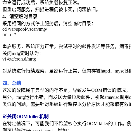
命令运行成功后，系统负载恢复正常。
但重启两服务，扫描进程仍被卡死，问题依旧。
4、清空临时目录
采用相同的方式停止服务后，清空临时目录：
cd /var/spool/vscan/tmp/
rm -rf *
重启服务，系统压力正常。尝试平时的邮件发送等任务，病毒
关闭mrtg定时认为：
vi /etc/cron.d/mrtg
对系统进行持续观察，虽然运行正常，但内存被httpd、mysql
四、总结
这次的故障属于典型的内存不足，导致发生OOM错误的情况
另外，mrtg运行出错，而发送大量垃圾邮件，引起amavisd调用
类似的问题，需要针对系统进行监控以分析原因才能采取有效
※关闭OOM killer机制
在特定情况下，可能我们不希望核心执行OOM killer的工作。
则可以修改/etc/sysctl.conf，增加：