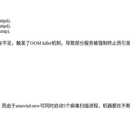
ttpd).
ttpd).
smtp).
足，触发了OOM killer机制，导致部分服务被强制终止而引
源最高。而由于amavisd-new可同时启动5个病毒扫描进程，机器都