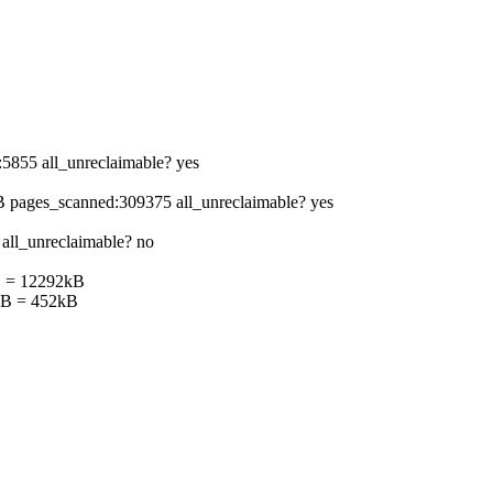
5855 all_unreclaimable? yes
 pages_scanned:309375 all_unreclaimable? yes
all_unreclaimable? no
B = 12292kB
kB = 452kB