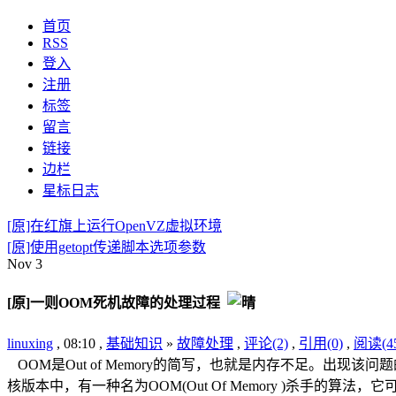
首页
RSS
登入
注册
标签
留言
链接
边栏
星标日志
[原]在红旗上运行OpenVZ虚拟环境
[原]使用getopt传递脚本选项参数
Nov
3
[原]一则OOM死机故障的处理过程
linuxing
, 08:10 ,
基础知识
»
故障处理
,
评论(2)
,
引用(0)
,
阅读(45
OOM是Out of Memory的简写，也就是内存不足。出
核版本中，有一种名为OOM(Out Of Memory )杀手的算法