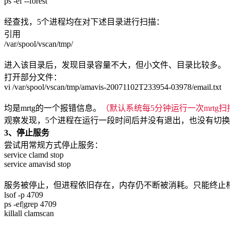
ps -ef --forest
经查找，5个进程均在对下述目录进行扫描：
引用
/var/spool/vscan/tmp/
进入该目录后，发现目录容量不大，但小文件、目录比较多。
打开部分文件：
vi /var/spool/vscan/tmp/amavis-20071102T233954-03978/email.txt
均是mrtg的一个报错信息。
（默认系统每5分钟运行一次mrtg扫
观察发现，5个进程在运行一段时间后并没有退出，也没有切
3、停止服务
尝试用常规方式停止服务：
service clamd stop
service amavisd stop
服务被停止，但进程依旧存在，内存仍不断被消耗。只能终止
lsof -p 4709
ps -ef|grep 4709
killall clamscan