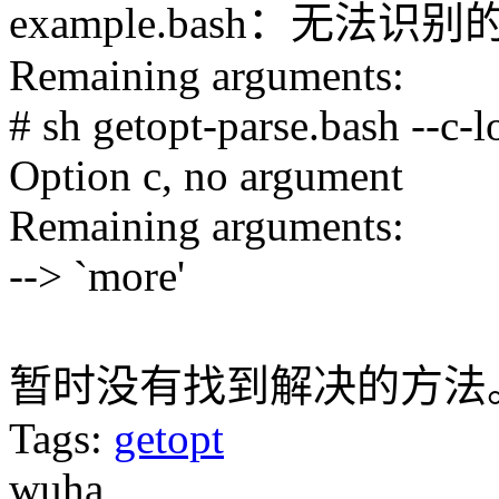
example.bash：无法识别的选
Remaining arguments:
# sh getopt-parse.bash --c-
Option c, no argument
Remaining arguments:
--> `more'
暂时没有找到解决的方法
Tags:
getopt
wuha