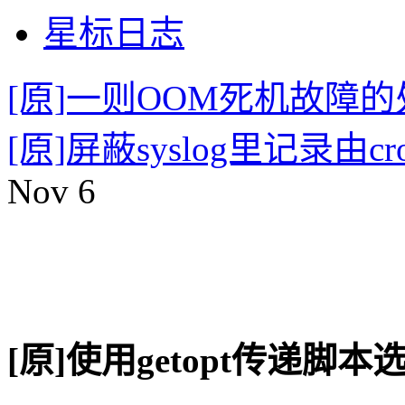
星标日志
[原]一则OOM死机故障
[原]屏蔽syslog里记录由cro
Nov
6
[原]使用getopt传递脚