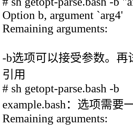
# sh getopt-parse.bash -b "
Option b, argument `arg4'
Remaining arguments:
-b选项可以接受参数。再
引用
# sh getopt-parse.bash -b
example.bash：选项需要一
Remaining arguments: