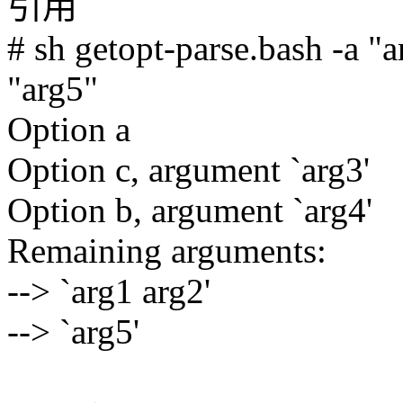
引用
# sh getopt-parse.bash -a "a
"arg5"
Option a
Option c, argument `arg3'
Option b, argument `arg4'
Remaining arguments:
--> `arg1 arg2'
--> `arg5'