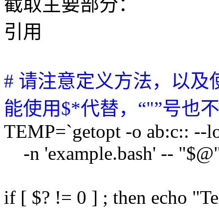
截取主要部分：
引用
# 请注意定义方法，以及使
能使用$*代替，“"”号也
TEMP=`getopt -o ab:c:: --lo
-n 'example.bash' -- "$@
if [ $? != 0 ] ; then echo "T