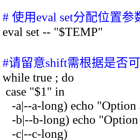
# 使用eval set分配位
eval set -- "$TEMP"
#请留意shift需根据是
while true ; do
case "$1" in
-a|--a-long) echo "Option 
-b|--b-long) echo "Option 
-c|--c-long)