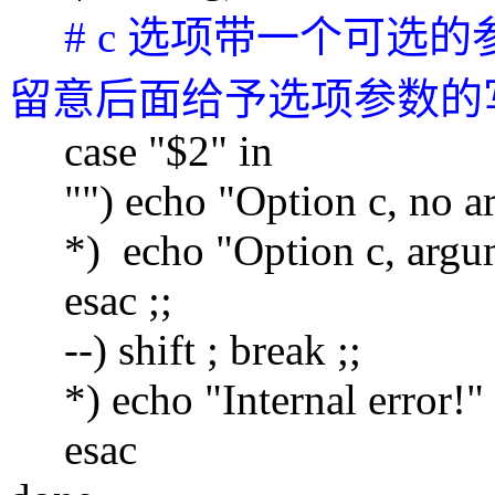
# c 选项带一个可选
留意后面给予选项参数的
case "$2" in
"") echo "Option c, no arg
*) echo "Option c, argumen
esac ;;
--) shift ; break ;;
*) echo "Internal error!" ;
esac