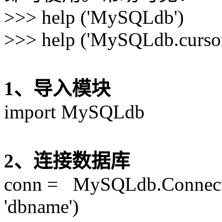
>>> help ('MySQLdb')
>>> help ('MySQLdb.cursor
1、导入模块
import MySQLdb
2、连接数据库
conn = MySQLdb.Connection(
'dbname')