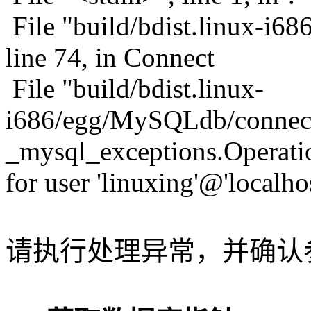
File "build/bdist.linux-i6
line 74, in Connect
File "build/bdist.linux-
i686/egg/MySQLdb/connectio
_mysql_exceptions.Operatio
for user 'linuxing'@'localh
请执行处理异常，并确认