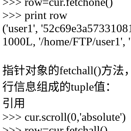
>>> row=cur.fetchone()
>>> print row
('user1', '52c69e3a573310
1000L, '/home/FTP/user1', '
指针对象的fetchall()
行信息组成的tuple值：
引用
>>> cur.scroll(0,'absolute')
>>> row=cur.fetchall()