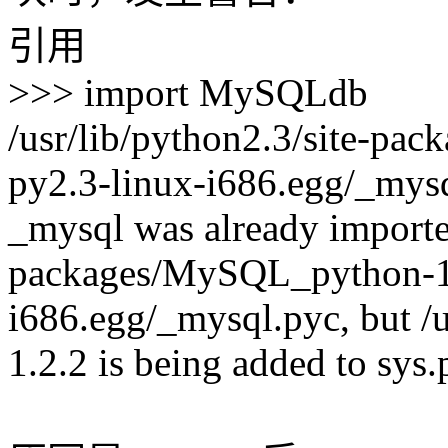
引用
>>> import MySQLdb
/usr/lib/python2.3/site-p
py2.3-linux-i686.egg/_mys
_mysql was already imported
packages/MySQL_python-1.
i686.egg/_mysql.pyc, but /
1.2.2 is being added to sys.