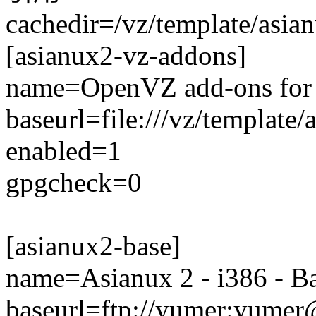
cachedir=/vz/template/asia
[asianux2-vz-addons]
name=OpenVZ add-ons for 
baseurl=file:///vz/template
enabled=1
gpgcheck=0
[asianux2-base]
name=Asianux 2 - i386 - B
baseurl=ftp://yumer:yumer