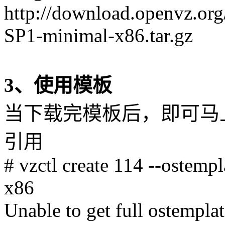
http://download.openvz.org
SP1-minimal-x86.tar.gz
3、使用模板
当下载完模板后，即可马
引用
# vzctl create 114 --ostemp
x86
Unable to get full ostempla