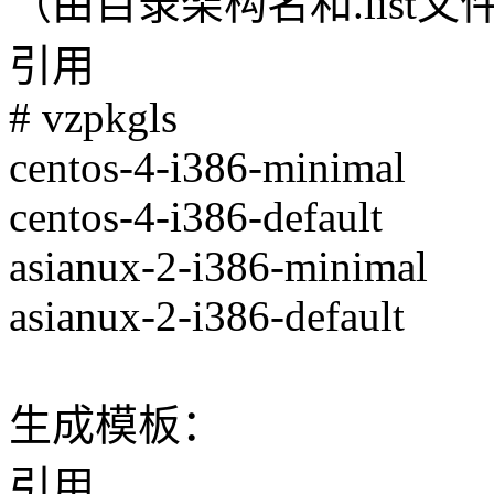
（由目录架构名和.list
引用
# vzpkgls
centos-4-i386-minimal
centos-4-i386-default
asianux-2-i386-minimal
asianux-2-i386-default
生成模板：
引用