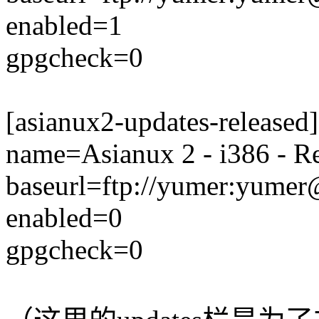
enabled=1
gpgcheck=0
[asianux2-updates-released]
name=Asianux 2 - i386 - R
baseurl=ftp://yumer:yumer
enabled=0
gpgcheck=0