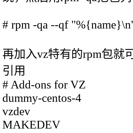
# rpm -qa --qf "%{name}\n"
再加入vz特有的rpm包就
引用
# Add-ons for VZ
dummy-centos-4
vzdev
MAKEDEV