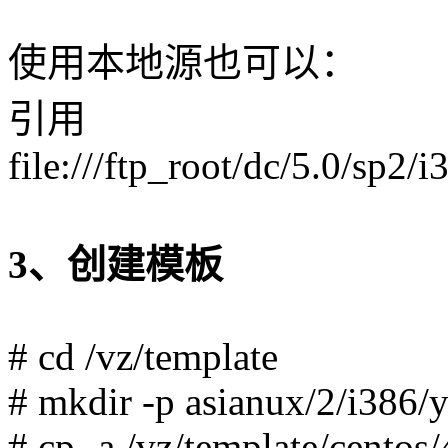
使用本地源也可以：
引用
file:///ftp_root/dc/5.0/sp2/i
3、创建模板
# cd /vz/template
# mkdir -p asianux/2/i386/
# cp -a /vz/template/centos/