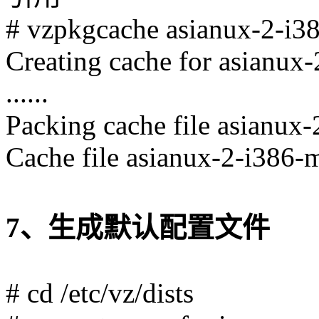
# vzpkgcache asianux-2-i3
Creating cache for asianux
......
Packing cache file asianux-2
Cache file asianux-2-i386-m
7、生成默认配置文件
# cd /etc/vz/dists