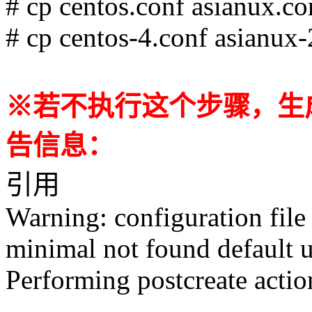
# cp centos.conf asianux.co
# cp centos-4.conf asianux-
※若不执行这个步骤，生
告信息：
引用
Warning: configuration file 
minimal not found default 
Performing postcreate actio