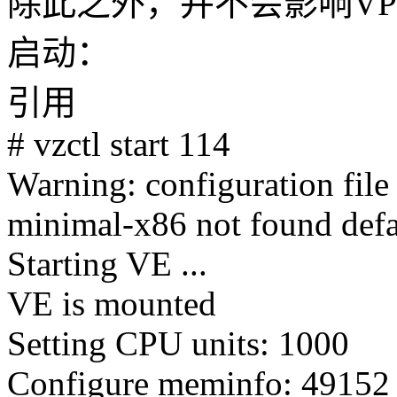
除此之外，并不会影响VP
启动：
引用
# vzctl start 114
Warning: configuration file
minimal-x86 not found defa
Starting VE ...
VE is mounted
Setting CPU units: 1000
Configure meminfo: 49152