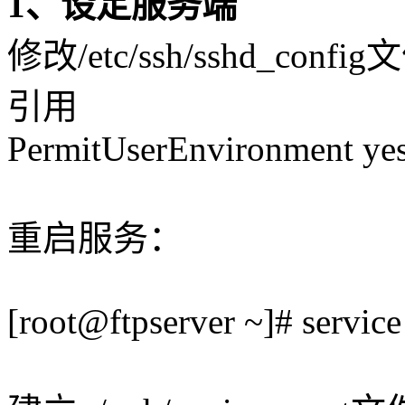
1、设定服务端
修改/etc/ssh/sshd_con
引用
PermitUserEnvironment ye
重启服务：
[root@ftpserver ~]# service 