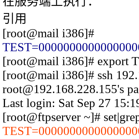
在服务端上执行：
引用
[root@mail i386]#
TEST=0000000000000000
[root@mail i386]# export 
[root@mail i386]# ssh 192
root@192.168.228.155's pa
Last login: Sat Sep 27 15:
[root@ftpserver ~]# set|gr
TEST=0000000000000000