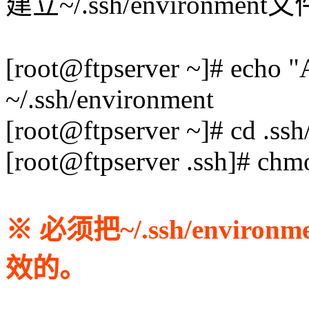
建立~/.ssh/environ
[root@ftpserver ~]# echo
~/.ssh/environment
[root@ftpserver ~]# cd .ssh
[root@ftpserver .ssh]# ch
※ 必须把~/.ssh/envi
效的。