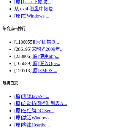
[原] bash 下修改...
从 ext4 磁盘中恢复...
[原]在Windows ...
综合点击排行
[1186055]
[原]红帽 R...
[286195]
宋韶光2009年...
[233806]
[原]使用php...
[165689]
[原]深入Ope...
[150513]
[原]EMOS ...
随机日志
[原]再谈JavaScr...
[原]启动访问控制列表A...
[原]在红旗DC Ser...
[原]激活Windows...
[原]构建Heartbe...