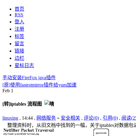
首页
RSS
登入
注册
标签
留言
链接
边栏
星标日志
手动安装FireFox java插件
[原]使用fastestmirror插件给yum加速
Feb
1
[转]iptables 流程图
linuxing
, 14:44 ,
网络服务
»
安全相关
,
评论(0)
,
引用(0)
,
阅读(25
整理资料时，从旧文档中找到的一幅，关于iptables对数据