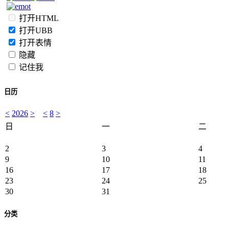
打开HTML
打开UBB
打开表情
隐藏
记住我
日历
<
2026
>
<
8
>
日
一
二
2
3
4
9
10
11
16
17
18
23
24
25
30
31
分类