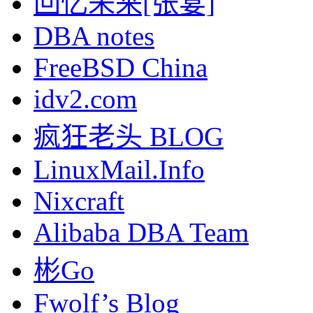
回忆未来[张宴]
DBA notes
FreeBSD China
idv2.com
疯狂老头 BLOG
LinuxMail.Info
Nixcraft
Alibaba DBA Team
彬Go
Fwolf’s Blog