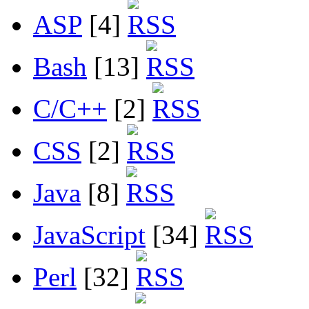
ASP
[4]
Bash
[13]
C/C++
[2]
CSS
[2]
Java
[8]
JavaScript
[34]
Perl
[32]