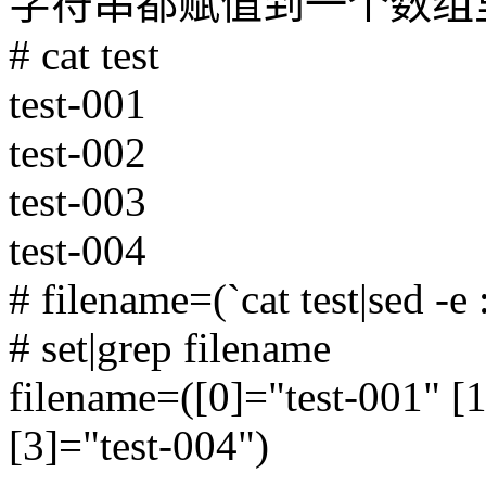
字符串都赋值到一个数组
# cat test
test-001
test-002
test-003
test-004
# filename=(`cat test|sed -e :a
# set|grep filename
filename=([0]="test-001" [1
[3]="test-004")