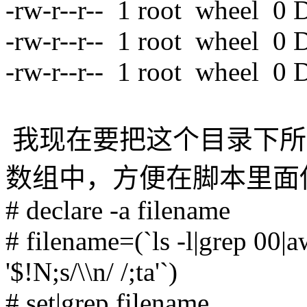
-rw-r--r-- 1 root wheel 0 
-rw-r--r-- 1 root wheel 0 
-rw-r--r-- 1 root wheel 0 
我现在要把这个目录下所有
数组中，方便在脚本里面
# declare -a filename
# filename=(`ls -l|grep 00|aw
'$!N;s/\\n/ /;ta'`)
# set|grep filename