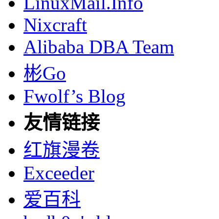
LinuxMail.Info
Nixcraft
Alibaba DBA Team
彬Go
Fwolf’s Blog
友情链接
红旗漫卷
Exceeder
爱百科