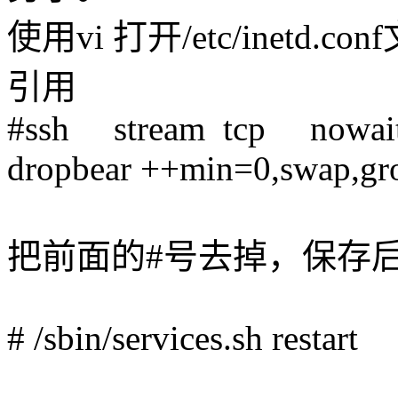
使用vi 打开/etc/inetd
引用
#ssh stream tcp nowait
dropbear ++min=0,swap,gro
把前面的#号去掉，保存
# /sbin/services.sh restart