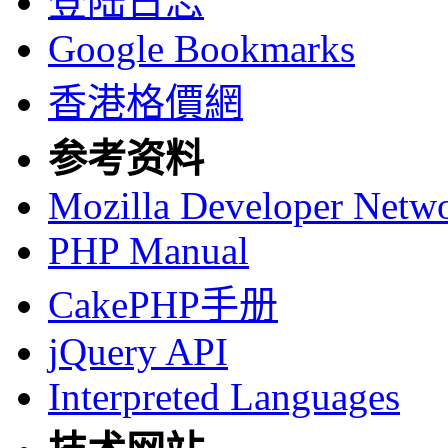
登陆日志
Google Bookmarks
香港格價網
参考资料
Mozilla Developer Netw
PHP Manual
CakePHP手册
jQuery API
Interpreted Languages