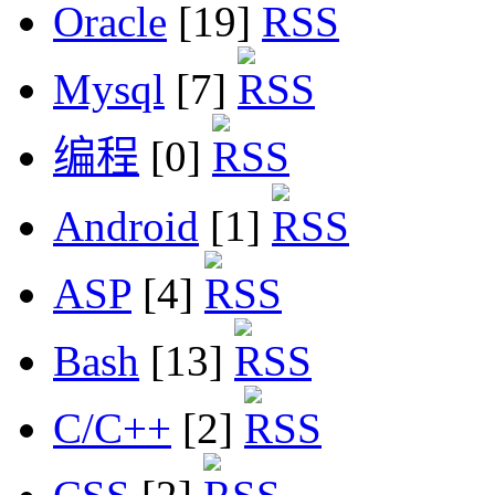
Oracle
[19]
Mysql
[7]
编程
[0]
Android
[1]
ASP
[4]
Bash
[13]
C/C++
[2]