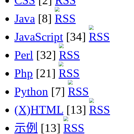
CSS
[2]
Java
[8]
JavaScript
[34]
Perl
[32]
Php
[21]
Python
[7]
(X)HTML
[13]
示例
[13]