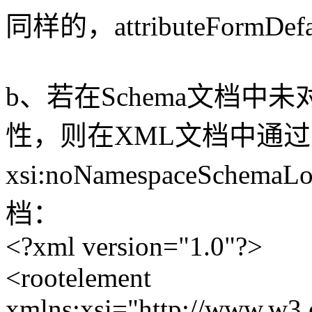
同样的，attributeForm
b、若在Schema文档中未对根
性，则在XML文档中通
xsi:noNamespaceSchem
档：
<?xml version="1.0"?>
<rootelement
xmlns:xsi="http://www.w3