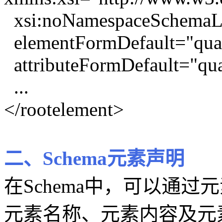
xsi:noNamespaceSchemaL
elementFormDefault="quali
attributeFormDefault="qual
...
</rootelement>
二、Schema元素声明
在Schema中，可以通
元素名称、元素内容及元