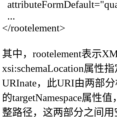
attributeFormDefault="qual
...
</rootelement>
其中，rootelement表
xsi:schemaLocatio
URInate，此URI由两
的targetNamespace
整路径，这两部分之间用