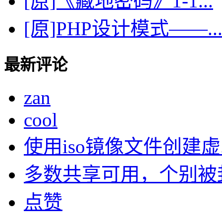
[原]《藏地密码》1-1...
[原]PHP设计模式——..
最新评论
zan
cool
使用iso镜像文件创建虚..
多数共享可用，个别被封了
点赞