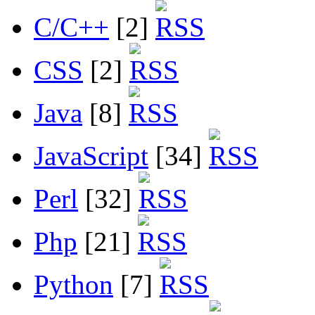
C/C++
[2]
CSS
[2]
Java
[8]
JavaScript
[34]
Perl
[32]
Php
[21]
Python
[7]