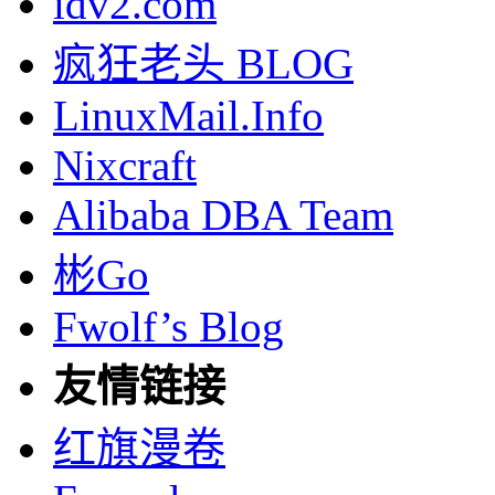
idv2.com
疯狂老头 BLOG
LinuxMail.Info
Nixcraft
Alibaba DBA Team
彬Go
Fwolf’s Blog
友情链接
红旗漫卷