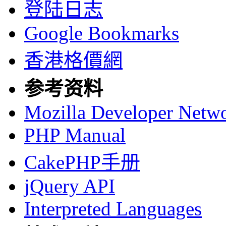
登陆日志
Google Bookmarks
香港格價網
参考资料
Mozilla Developer Netw
PHP Manual
CakePHP手册
jQuery API
Interpreted Languages