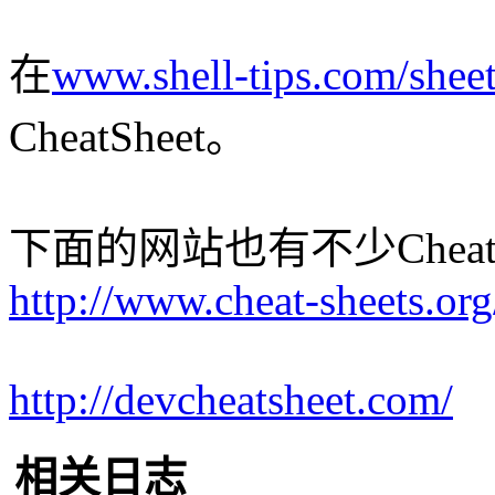
在
www.shell-tips.com/sheet
CheatSheet。
下面的网站也有不少CheatS
http://www.cheat-sheets.org
http://devcheatsheet.com/
相关日志