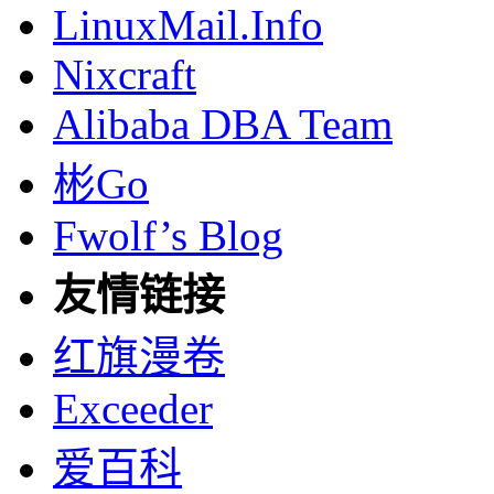
LinuxMail.Info
Nixcraft
Alibaba DBA Team
彬Go
Fwolf’s Blog
友情链接
红旗漫卷
Exceeder
爱百科