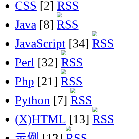
CSS
[2]
Java
[8]
JavaScript
[34]
Perl
[32]
Php
[21]
Python
[7]
(X)HTML
[13]
示例
[13]