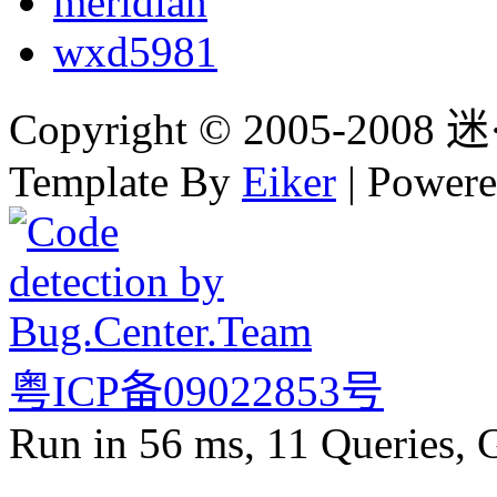
meridian
wxd5981
Copyright © 2005-2008 迷·
Template By
Eiker
| Power
粤ICP备09022853号
Run in 56 ms, 11 Queries, 