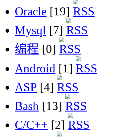
Oracle
[19]
Mysql
[7]
编程
[0]
Android
[1]
ASP
[4]
Bash
[13]
C/C++
[2]