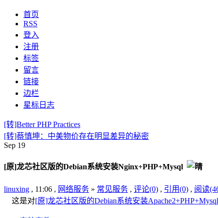
首页
RSS
登入
注册
标签
留言
链接
边栏
星标日志
[转]Better PHP Practices
[转]蔡慎坤：中美物价存在明显差异的秘密
Sep
19
[原]龙芯社区版的Debian系统安装Nginx+PHP+Mysql
linuxing
, 11:06 ,
网络服务
»
常见服务
,
评论(0)
,
引用(0)
,
阅读(46
这是对
[原]龙芯社区版的Debian系统安装Apache2+PHP+Mysq