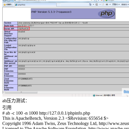
ab压力测试：
引用
# ab -c 100 -n 1000 http://127.0.0.1/phpinfo.php
This is ApacheBench, Version 2.3 <$Revision: 655654 $>
Copyright 1996 Adam Twiss, Zeus Technology Ltd, http://www.zeust
Licensed to The Apache Software Foundation, http://www.apache.or