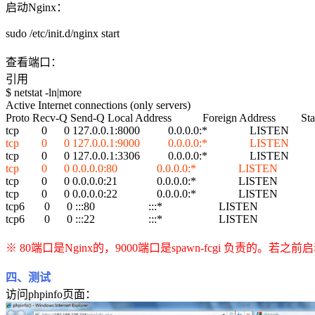
启动Nginx：
sudo /etc/init.d/nginx start
查看端口：
引用
$ netstat -ln|more
Active Internet connections (only servers)
Proto Recv-Q Send-Q Local Address Foreign Address Sta
tcp 0 0 127.0.0.1:8000 0.0.0.0:* LISTEN
tcp 0 0 127.0.0.1:9000 0.0.0.0:* LISTEN
tcp 0 0 127.0.0.1:3306 0.0.0.0:* LISTEN
tcp 0 0 0.0.0.0:80 0.0.0.0:* LISTEN
tcp 0 0 0.0.0.0:21 0.0.0.0:* LISTEN
tcp 0 0 0.0.0.0:22 0.0.0.0:* LISTEN
tcp6 0 0 :::80 :::* LISTEN
tcp6 0 0 :::22 :::* LISTEN
※ 80端口是Nginx的，9000端口是spawn-fcgi 负责的。若之
四、测试
访问phpinfo页面：