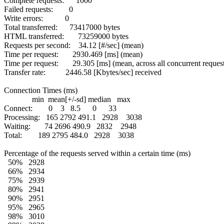
Complete requests: 1000
Failed requests: 0
Write errors: 0
Total transferred: 73417000 bytes
HTML transferred: 73259000 bytes
Requests per second: 34.12 [#/sec] (mean)
Time per request: 2930.469 [ms] (mean)
Time per request: 29.305 [ms] (mean, across all concurrent request
Transfer rate: 2446.58 [Kbytes/sec] received
Connection Times (ms)
min mean[+/-sd] median max
Connect: 0 3 8.5 0 33
Processing: 165 2792 491.1 2928 3038
Waiting: 74 2696 490.9 2832 2948
Total: 189 2795 484.0 2928 3038
Percentage of the requests served within a certain time (ms)
50% 2928
66% 2934
75% 2939
80% 2941
90% 2951
95% 2965
98% 3010