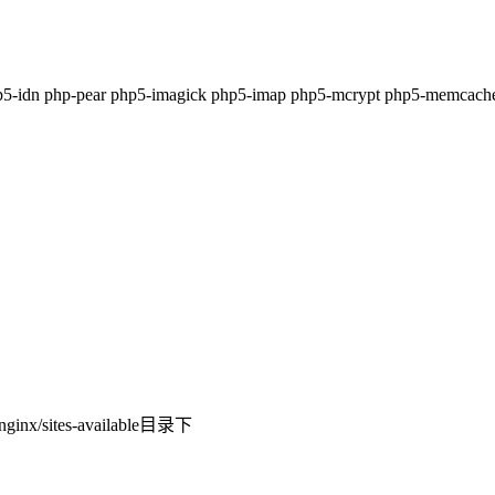
 php5-idn php-pear php5-imagick php5-imap php5-mcrypt php5-memcac
sites-available目录下