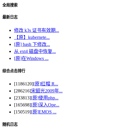
全局搜索
最新日志
修改 k3s 证书有效期...
【原】kubernete...
[原] bash 下修改...
从 ext4 磁盘中恢复...
[原]在Windows ...
综合点击排行
[1186120]
[原]红帽 R...
[286216]
宋韶光2009年...
[233813]
[原]使用php...
[165698]
[原]深入Ope...
[150519]
[原]EMOS ...
随机日志