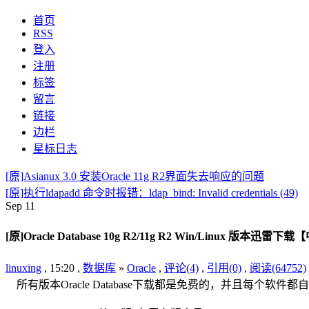
首页
RSS
登入
注册
标签
留言
链接
边栏
星标日志
[原]Asianux 3.0 安装Oracle 11g R2界面失去响应的问题
[原]执行ldapadd 命令时报错：ldap_bind: Invalid credentials (49)
Sep
11
[原]Oracle Database 10g R2/11g R2 Win/Linux 版本迅雷
linuxing
, 15:20 ,
数据库
»
Oracle
,
评论(4)
,
引用(0)
,
阅读(64752)
所有版本Oracle Database下载都是免费的，并且每个软件都