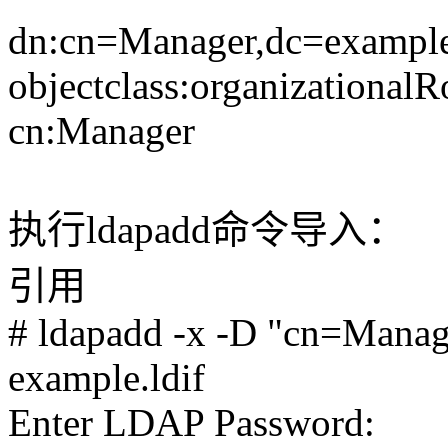
dn:cn=Manager,dc=exampl
objectclass:organizationalR
cn:Manager
执行ldapadd命令导入：
引用
# ldapadd -x -D "cn=Mana
example.ldif
Enter LDAP Password: