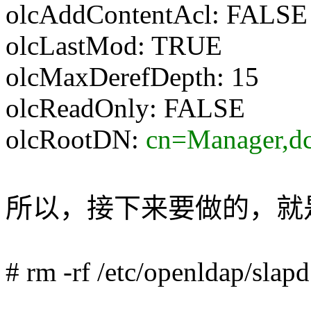
olcAddContentAcl: FALSE
olcLastMod: TRUE
olcMaxDerefDepth: 15
olcReadOnly: FALSE
olcRootDN:
cn=Manager,d
所以，接下来要做的，就
# rm -rf /etc/openldap/slapd