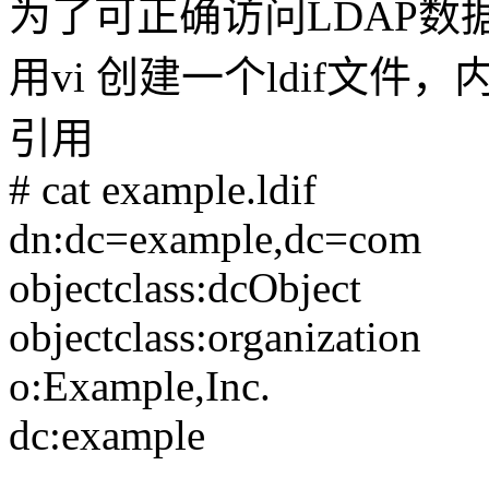
为了可正确访问LDAP
用vi 创建一个ldif文件
引用
# cat example.ldif
dn:dc=example,dc=com
objectclass:dcObject
objectclass:organization
o:Example,Inc.
dc:example