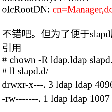
olcRootDN:
cn=Manager,d
不错吧。但为了便于sla
引用
# chown -R ldap.ldap slapd
# ll slapd.d/
drwxr-x---. 3 ldap ldap 40
-rw-------. 1 ldap ldap 100