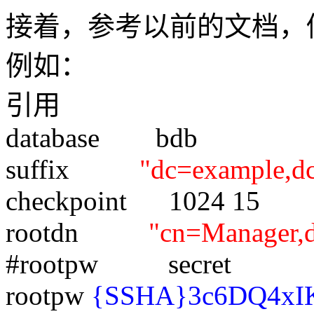
接着，参考以前的文档，修改
例如：
引用
database bdb
suffix
"dc=example,d
checkpoint 1024 15
rootdn
"cn=Manager,
#rootpw secret
rootpw
{SSHA}3c6DQ4xI