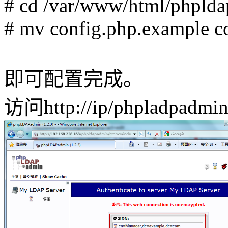
# cd /var/www/html/phplda
# mv config.php.example c
即可配置完成。
访问http://ip/phpladpadm