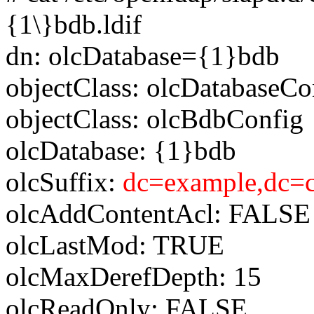
{1\}bdb.ldif
dn: olcDatabase={1}bdb
objectClass: olcDatabaseCo
objectClass: olcBdbConfig
olcDatabase: {1}bdb
olcSuffix:
dc=example,dc=
olcAddContentAcl: FALSE
olcLastMod: TRUE
olcMaxDerefDepth: 15
olcReadOnly: FALSE