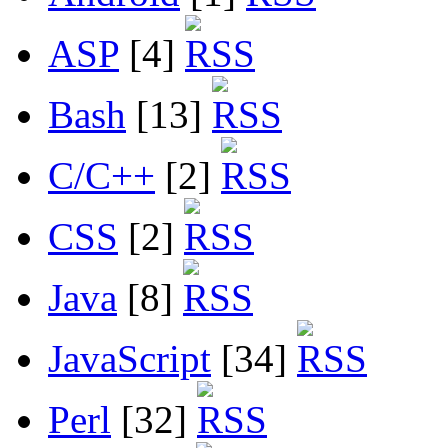
ASP
[4]
Bash
[13]
C/C++
[2]
CSS
[2]
Java
[8]
JavaScript
[34]
Perl
[32]