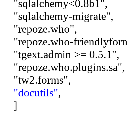
"sqlalchemy<0.8b1",
"sqlalchemy-migrate",
"repoze.who",
"repoze.who-friendlyform
"tgext.admin >= 0.5.1",
"repoze.who.plugins.sa",
"tw2.forms",
"docutils"
,
]