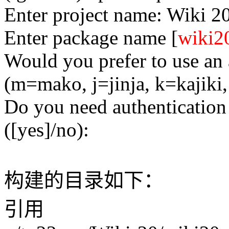
Enter project name: Wiki 2
Enter package name [
wiki2
Would you prefer to use an 
(m=mako, j=jinja, k=kajiki,
Do you need authentication 
([yes]/no):
构建的目录如下：
引用