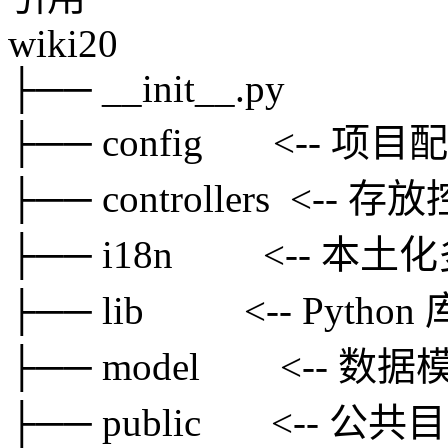
wiki20
├── __init__.py
├── config <-- 项
├── controllers <-
├── i18n <-- 本
├── lib <-- Pytho
├── model <-- 数
├── public <-- 公共