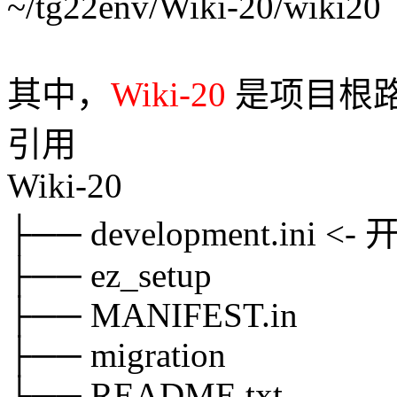
~/tg22env/Wiki-20/wiki20
其中，
Wiki-20
是项目根
引用
Wiki-20
├── development.in
├── ez_setup
├── MANIFEST.in
├── migration
├── README.txt