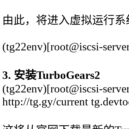
由此，将进入虚拟运行系
(tg22env)[root@iscsi-serve
3. 安装TurboGears2
(tg22env)[root@iscsi-server 
http://tg.gy/current tg.devto