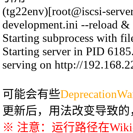
(tg22env)[root@iscsi-server
development.ini --reload &
Starting subprocess with fi
Starting server in PID 6185
serving on http://192.168.
可能会有些
DeprecationWa
更新后，用法改变导致的
※ 注意：运行路径在Wiki