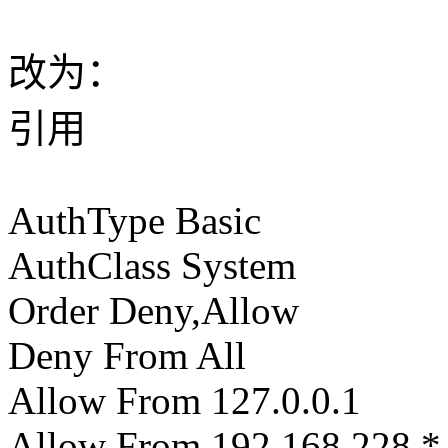
改为：
引用
AuthType Basic
AuthClass System
Order Deny,Allow
Deny From All
Allow From 127.0.0.1
Allow From 192.168.228.*