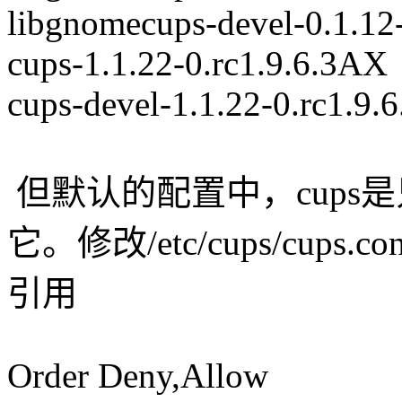
libgnomecups-devel-0.1.12
cups-1.1.22-0.rc1.9.6.3AX
cups-devel-1.1.22-0.rc1.9.
但默认的配置中，cups
它。修改/etc/cups/cups
引用
Order Deny,Allow