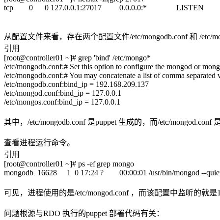
tcp 0 0 127.0.0.1:27017 0.0.0.0:* LISTEN
从配置文件来看，存在两个配置文件/etc/mongodb.conf 和 /etc/mon
引用
[root@controller01 ~]# grep 'bind' /etc/mongo*
/etc/mongodb.conf:# Set this option to configure the mongod or mong
/etc/mongodb.conf:# You may concatenate a list of comma separated v
/etc/mongodb.conf:bind_ip = 192.168.209.137
/etc/mongod.conf:bind_ip = 127.0.0.1
/etc/mongos.conf:bind_ip = 127.0.0.1
其中，/etc/mongodb.conf 是puppet 生成的，而/etc/mongod.co
查看进程运行命令。
引用
[root@controller01 ~]# ps -ef|grep mongo
mongodb 16628 1 0 17:24 ? 00:00:01 /usr/bin/mongod --quiet -
可见，进程使用的是/etc/mongod.conf ，而该配置中监听的就是
问题根源与RDO 执行的puppet 部署代码有关：