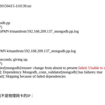
s-20150415-110139.txt
godb.pp
7)
43-hbPMV4/manifests/192.168.209.137_mongodb.pp.log
hbPMV4/manifests/192.168.209.137_mongodb.pp.log
seconds; giving up.
7)
tor[mongodb]/ensure: change from absent to present
failed: Unable to
]: Dependency Mongodb_conn_validator[mongodb] has failures: true
]: Skipping because of failed dependencies
，而不是物理网卡的IP ：