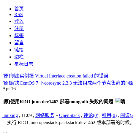
首页
RSS
登入
注册
标签
留言
链接
边栏
星标日志
[原]创建实例报 Virtual Interface creation failed 的错误
[原]解决CentOS 7 下corosync 2.3.3 无法组成两个节点集群的问
Apr
16
[原]使用RDO juno dev1462 部署mongodb 失败的问题
linuxing
, 11:09 ,
网络服务
»
OpenStack
,
评论(0)
,
引用(0)
,
阅读(2
执行 RDO juno openstack-packstack-dev1462 版本