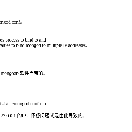
god.conf。
os process to bind to and
alues to bind mongod to multiple IP addresses.
nf 是mongodb 软件自带的。
f /etc/mongod.conf run
127.0.0.1 的IP，怀疑问题就是由此导致的。