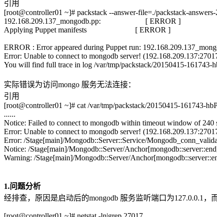
引用
[root@controller01 ~]# packstack --answer-file=./packstack-answer
192.168.209.137_mongodb.pp: [ ERROR ]
Applying Puppet manifests [ ERROR ]
ERROR : Error appeared during Puppet run: 192.168.209.137_mon
Error: Unable to connect to mongodb server! (192.168.209.137:2701
You will find full trace in log /var/tmp/packstack/20150415-1617
实际错误为访问mongo 服务无法连接：
引用
[root@controller01 ~]# cat /var/tmp/packstack/20150415-161743-
......
Notice: Failed to connect to mongodb within timeout window of 240 
Error: Unable to connect to mongodb server! (192.168.209.137:2701
Error: /Stage[main]/Mongodb::Server::Service/Mongodb_conn_valida
Notice: /Stage[main]/Mongodb::Server/Anchor[mongodb::server::end
Warning: /Stage[main]/Mongodb::Server/Anchor[mongodb::server::end
1.问题分析
经排查，原因是启动后的mongodb 服务监听端口为127.0.0.1
[root@controller01 ~]# netstat -ln|grep 27017