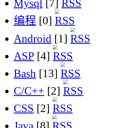
Mysql
[7]
编程
[0]
Android
[1]
ASP
[4]
Bash
[13]
C/C++
[2]
CSS
[2]
Java
[8]