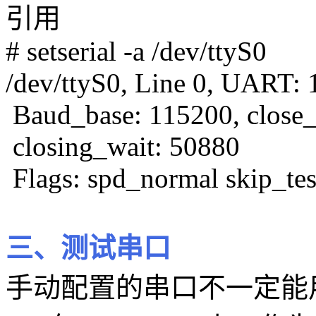
引用
# setserial -a /dev/ttyS0
/dev/ttyS0, Line 0, UART: 
Baud_base: 115200, close_d
closing_wait: 50880
Flags: spd_normal skip_tes
三、测试串口
手动配置的串口不一定能