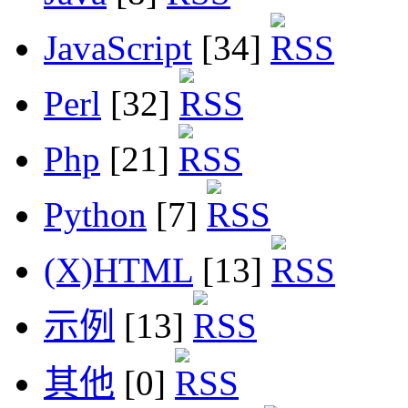
JavaScript
[34]
Perl
[32]
Php
[21]
Python
[7]
(X)HTML
[13]
示例
[13]
其他
[0]