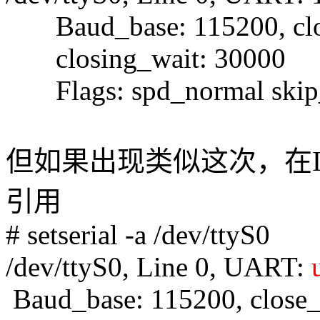
Baud_base: 115200, close
closing_wait: 30000
Flags: spd_normal skip_t
但如果出现类似这次，在IB
引用
# setserial -a /dev/ttyS0
/dev/ttyS0, Line 0, UART:
Baud_base: 115200, close_d