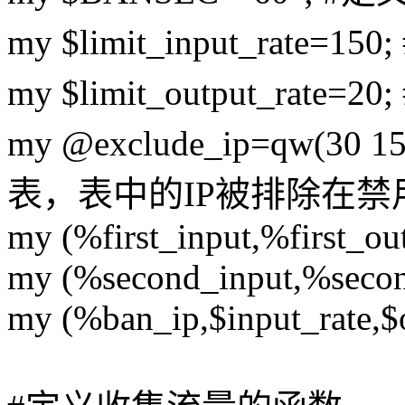
my $limit_input_rat
my $limit_output_ra
my @exclude_ip=qw(30 
表，表中的IP被排除在禁
my (%first_input,%first_out
my (%second_input,%secon
my (%ban_ip,$input_rate,$o