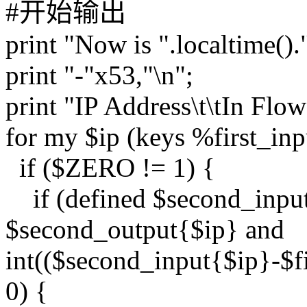
#开始输出
print "Now is ".localtime().
print "-"x53,"\n";
print "IP Address\t\tIn Flo
for my $ip (keys %first_inp
if ($ZERO != 1) {
if (defined $second_input
$second_output{$ip} and
int(($second_input{$ip}-$
0) {