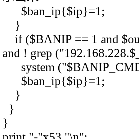
$ban_ip{$ip}=1;
}
if ($BANIP == 1 and $outp
and ! grep ("192.168.228.$
system ("$BANIP_CMD 
$ban_ip{$ip}=1;
}
}
}
print "-"x53,"\n";