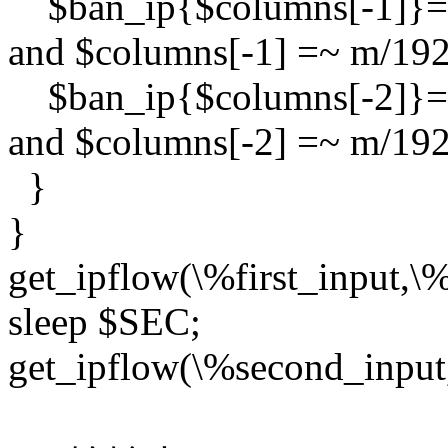
$ban_ip{$columns[-1]}=1
and $columns[-1] =~ m/192\
$ban_ip{$columns[-2]}=1
and $columns[-2] =~ m/192\
}
}
get_ipflow(\%first_input,\%
sleep $SEC;
get_ipflow(\%second_input