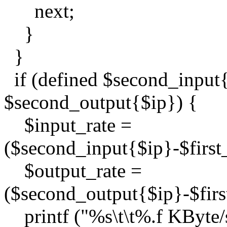
next;
}
}
if (defined $second_input{
$second_output{$ip}) {
$input_rate =
($second_input{$ip}-$firs
$output_rate =
($second_output{$ip}-$fir
printf ("%s\t\t%.f KByte/