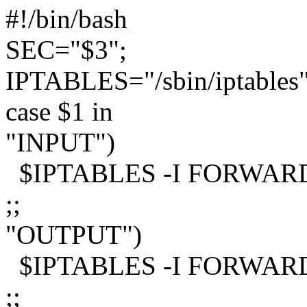
#!/bin/bash
SEC="$3";
IPTABLES="/sbin/iptables
case $1 in
"INPUT")
$IPTABLES -I FORWARD 
;;
"OUTPUT")
$IPTABLES -I FORWARD 
;;