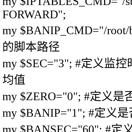
my $IPTABLES_CMD="/sbin/
FORWARD";
my $BANIP_CMD="/roo
的脚本路径
my $SEC="3"; #
均值
my $ZERO="0"; 
my $BANIP="1"; #
my $BANSEC="60"; 