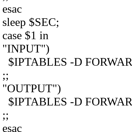
esac
sleep $SEC;
case $1 in
"INPUT")
$IPTABLES -D FORWARD 
;;
"OUTPUT")
$IPTABLES -D FORWARD 
;;
esac