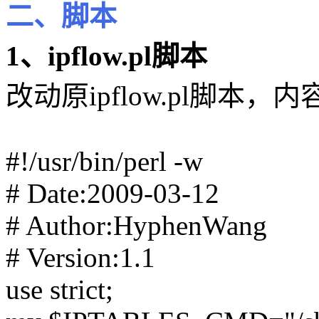
二、脚本
1、ipflow.pl脚本
改动原ipflow.pl脚本，
#!/usr/bin/perl -w
# Date:2009-03-12
# Author:HyphenWang
# Version:1.1
use strict;