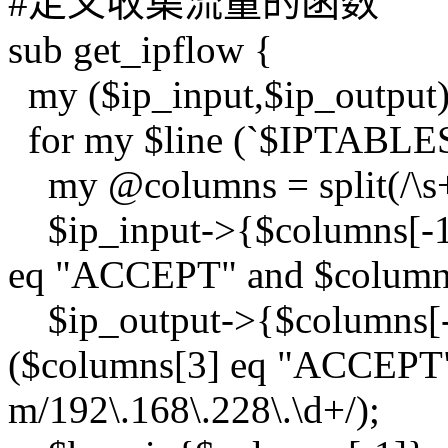
#定义收集流量的函数
sub get_ipflow {
my ($ip_input,$ip_output
for my $line (`$IPTABL
my @columns = split(/\s+/
$ip_input->{$columns[-1]
eq "ACCEPT" and $columns[
$ip_output->{$columns[-
($columns[3] eq "ACCEPT"
m/192\.168\.228\.\d+/);