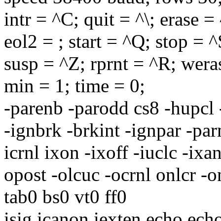
intr = ^C; quit = ^\; erase =
eol2 =
; start = ^Q; stop = ^
susp = ^Z; rprnt = ^R; wera
min = 1; time = 0;
-parenb -parodd cs8 -hupcl -
-ignbrk -brkint -ignpar -parm
icrnl ixon -ixoff -iuclc -ix
opost -olcuc -ocrnl onlcr -on
tab0 bs0 vt0 ff0
isig icanon iexten echo ech