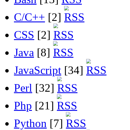
C/C++
[2]
CSS
[2]
Java
[8]
JavaScript
[34]
Perl
[32]
Php
[21]
Python
[7]