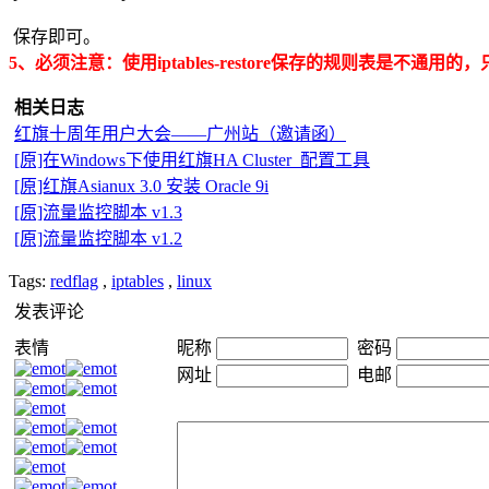
保存即可。
5、必须注意：使用iptables-restore保存的规则表是
相关日志
红旗十周年用户大会——广州站（邀请函）
[原]在Windows下使用红旗HA Cluster 配置工具
[原]红旗Asianux 3.0 安装 Oracle 9i
[原]流量监控脚本 v1.3
[原]流量监控脚本 v1.2
Tags:
redflag
,
iptables
,
linux
发表评论
表情
昵称
密码
网址
电邮