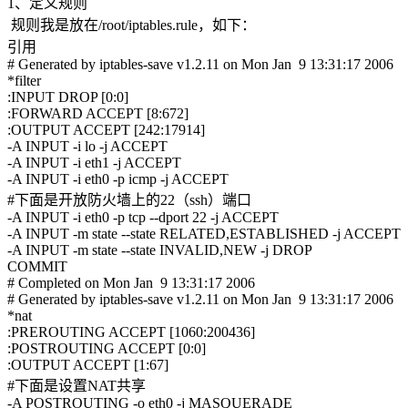
1、定义规则
规则我是放在/root/iptables.rule，如下：
引用
# Generated by iptables-save v1.2.11 on Mon Jan 9 13:31:17 2006
*filter
:INPUT DROP [0:0]
:FORWARD ACCEPT [8:672]
:OUTPUT ACCEPT [242:17914]
-A INPUT -i lo -j ACCEPT
-A INPUT -i eth1 -j ACCEPT
-A INPUT -i eth0 -p icmp -j ACCEPT
#下面是开放防火墙上的22（ssh）端口
-A INPUT -i eth0 -p tcp --dport 22 -j ACCEPT
-A INPUT -m state --state RELATED,ESTABLISHED -j ACCEPT
-A INPUT -m state --state INVALID,NEW -j DROP
COMMIT
# Completed on Mon Jan 9 13:31:17 2006
# Generated by iptables-save v1.2.11 on Mon Jan 9 13:31:17 2006
*nat
:PREROUTING ACCEPT [1060:200436]
:POSTROUTING ACCEPT [0:0]
:OUTPUT ACCEPT [1:67]
#下面是设置NAT共享
-A POSTROUTING -o eth0 -j MASQUERADE