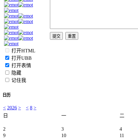
打开HTML
打开UBB
打开表情
隐藏
记住我
日历
<
2026
>
<
8
>
日
一
二
2
3
4
9
10
11