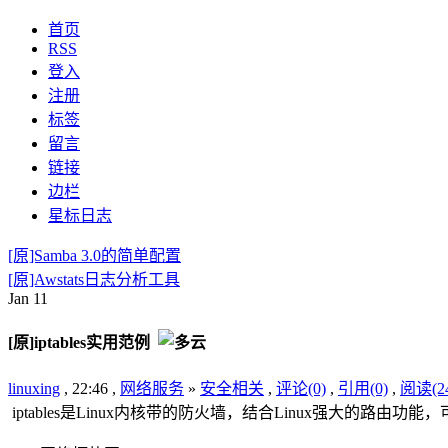
首页
RSS
登入
注册
标签
留言
链接
边栏
星标日志
[原]Samba 3.0的简单配置
[原]Awstats日志分析工具
Jan
11
[原]iptables实用范例
linuxing
, 22:46 ,
网络服务
»
安全相关
,
评论(0)
,
引用(0)
,
阅读(24
iptables是Linux内核带的防火墙，结合Linux强大