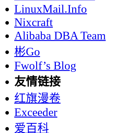
LinuxMail.Info
Nixcraft
Alibaba DBA Team
彬Go
Fwolf’s Blog
友情链接
红旗漫卷
Exceeder
爱百科