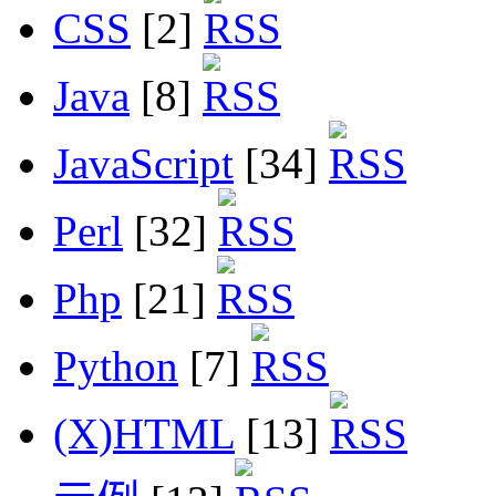
CSS
[2]
Java
[8]
JavaScript
[34]
Perl
[32]
Php
[21]
Python
[7]
(X)HTML
[13]