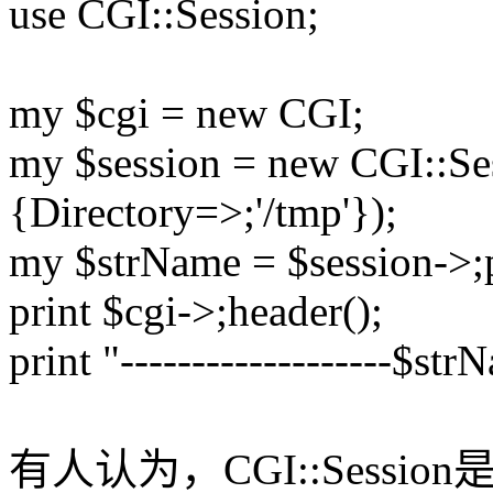
use CGI::Session;
my $cgi = new CGI;
my $session = new CGI::Sess
{Directory=>;'/tmp'});
my $strName = $session->;
print $cgi->;header();
print "-------------------$strN
有人认为，CGI::Sessi