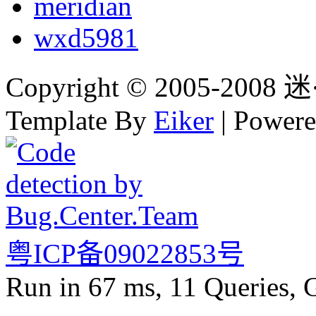
meridian
wxd5981
Copyright © 2005-2008 迷·
Template By
Eiker
| Power
粤ICP备09022853号
Run in 67 ms, 11 Queries, 