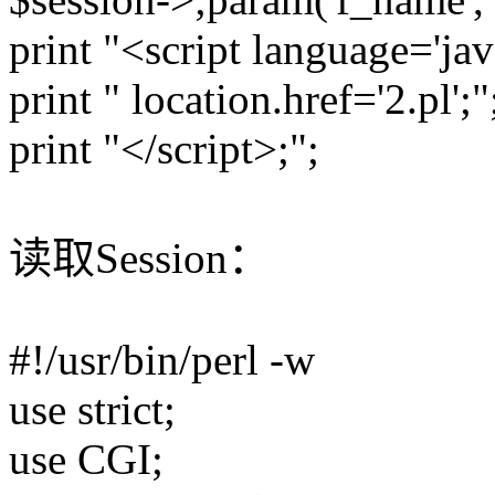
print "<script language='jav
print " location.href='2.pl';"
print "</script>;";
读取Session：
#!/usr/bin/perl -w
use strict;
use CGI;