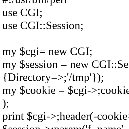
use CGI;
use CGI::Session;
my $cgi= new CGI;
my $session = new CGI::Sess
{Directory=>;'/tmp'});
my $cookie = $cgi->;cooki
);
print $cgi->;header(-cooki
$session->;param('f_name', 