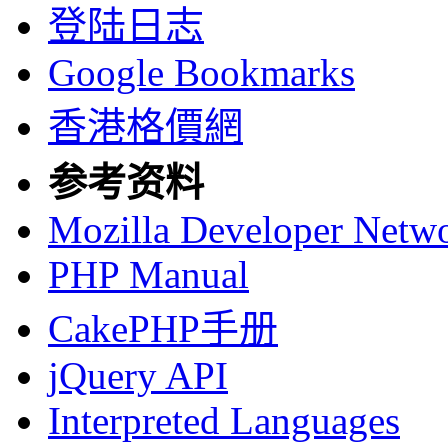
登陆日志
Google Bookmarks
香港格價網
参考资料
Mozilla Developer Netw
PHP Manual
CakePHP手册
jQuery API
Interpreted Languages