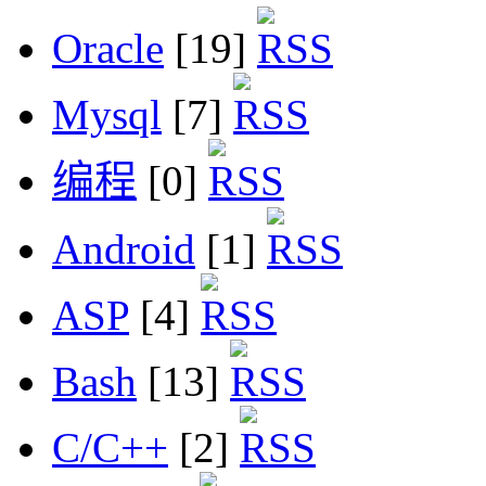
Oracle
[19]
Mysql
[7]
编程
[0]
Android
[1]
ASP
[4]
Bash
[13]
C/C++
[2]