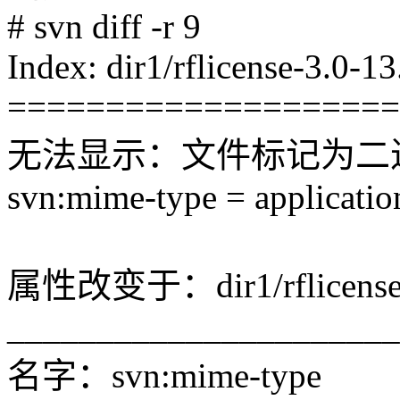
# svn diff -r 9
Index: dir1/rflicense-3.0-1
====================
无法显示：文件标记为二
svn:mime-type = applicatio
属性改变于：dir1/rflicense-3
______________________
名字：svn:mime-type