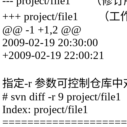
--- project/file1 （修
+++ project/file1 
@@ -1 +1,2 @@
2009-02-19 20:30:00
+2009-02-19 22:00:21
指定-r 参数可控制仓库
# svn diff -r 9 project/file1
Index: project/file1
====================