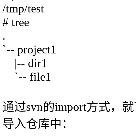
/tmp/test
# tree
.
`-- project1
|-- dir1
`-- file1
通过svn的import方
导入仓库中：