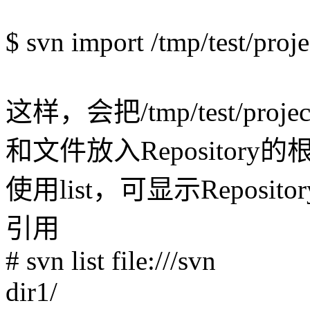
$ svn import /tmp/test/pro
这样，会把/tmp/test/p
和文件放入Repository
使用list，可显示Reposit
引用
# svn list file:///svn
dir1/