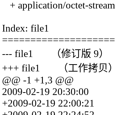
+ application/octet-stream
Index: file1
====================
--- file1 （修订版 9）
+++ file1 （工作拷贝
@@ -1 +1,3 @@
2009-02-19 20:30:00
+2009-02-19 22:00:21
+2009-02-19 22:24:52