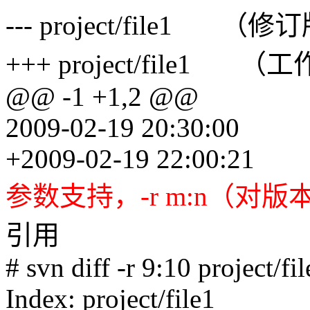
--- project/file1 （修
+++ project/file1 
@@ -1 +1,2 @@
2009-02-19 20:30:00
+2009-02-19 22:00:21
参数支持，-r m:n（对
引用
# svn diff -r 9:10 project/fi
Index: project/file1