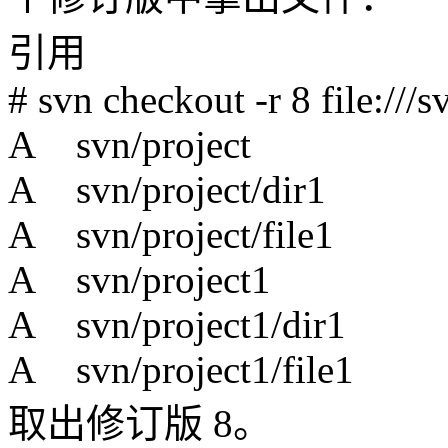
引用
# svn checkout -r 8 file:///s
A svn/project
A svn/project/dir1
A svn/project/file1
A svn/project1
A svn/project1/dir1
A svn/project1/file1
取出修订版 8。