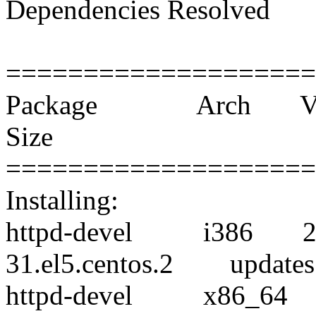
Dependencies Resolved
====================
Package Arch V
Size
====================
Installing:
httpd-devel i386 2.
31.el5.centos.2 update
httpd-devel x86_64 2