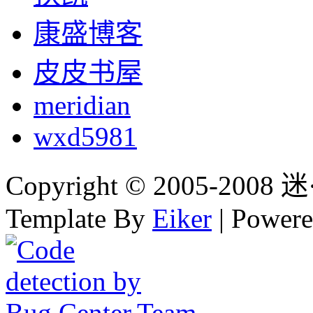
康盛博客
皮皮书屋
meridian
wxd5981
Copyright © 2005-2008 迷·
Template By
Eiker
| Power