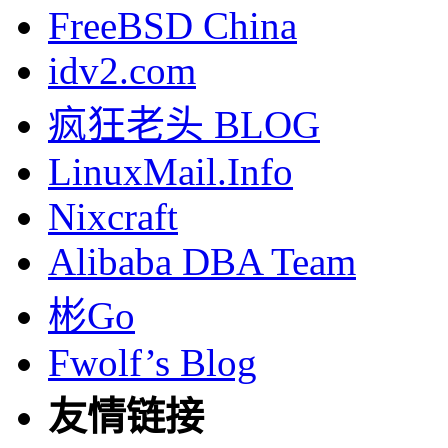
FreeBSD China
idv2.com
疯狂老头 BLOG
LinuxMail.Info
Nixcraft
Alibaba DBA Team
彬Go
Fwolf’s Blog
友情链接