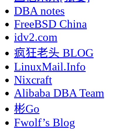
DBA notes
FreeBSD China
idv2.com
疯狂老头 BLOG
LinuxMail.Info
Nixcraft
Alibaba DBA Team
彬Go
Fwolf’s Blog