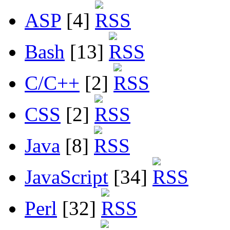
ASP
[4]
Bash
[13]
C/C++
[2]
CSS
[2]
Java
[8]
JavaScript
[34]
Perl
[32]