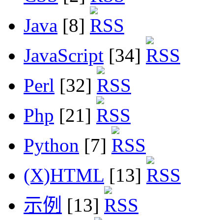
Java
[8]
JavaScript
[34]
Perl
[32]
Php
[21]
Python
[7]
(X)HTML
[13]
示例
[13]