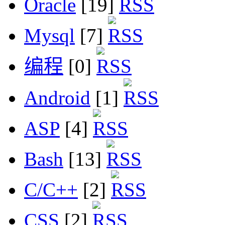
Oracle
[19]
Mysql
[7]
编程
[0]
Android
[1]
ASP
[4]
Bash
[13]
C/C++
[2]
CSS
[2]