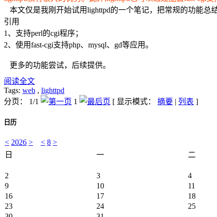
本文仅是我刚开始试用lighttpd的一个笔记，把常规的功能总
引用
1、支持perl的cgi程序；
2、使用fast-cgi支持php、mysql、gd等应用。
更多的功能尝试，后续提供。
阅读全文
Tags:
web
,
lighttpd
分页： 1/1
1
[ 显示模式：
摘要
|
列表
]
日历
<
2026
>
<
8
>
日
一
二
2
3
4
9
10
11
16
17
18
23
24
25
30
31