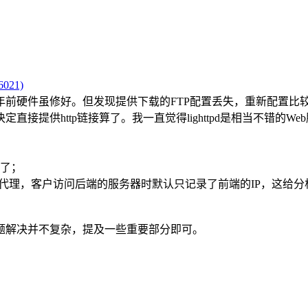
021)
硬件虽修好。但发现提供下载的FTP配置丢失，重新配置比较
接提供http链接算了。我一直觉得lighttpd是相当不错的
完了；
做反向代理，客户访问后端的服务器时默认只记录了前端的IP，这给
题解决并不复杂，提及一些重要部分即可。