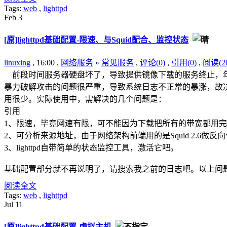
Tags:
web
,
lighttpd
Feb
3
[原]lighttpd基础配置-限速、与Squid配合、监控状态
linuxing
, 16:00 ,
网络服务
»
常见服务
,
评论(0)
,
引用(0)
,
阅读(26
前段时间服务器硬盘坏了，导致提供镜像下载的服务终止，年前
暴力破解攻击的问题很严重，导致系统日志不正常的暴涨，故决定直
用很少。实际使用中，需解决的几个问题是：
引用
1、限速，毕竟网速有限，可不能因为下载把所有的带宽都用
2、可分析来源地址，由于网络架构前端用的是Squid 2.6
3、lighttpd自带简单的状态监控工具，激活它吧。
基础配置部分就不再说明了，请搜索我之前的日志吧。以上问
阅读全文
Tags:
web
,
lighttpd
Jul
11
[原]lighttpd基础配置-虚拟主机