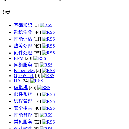
分类
基础知识
[1]
系统命令
[44]
性能评估
[11]
故障处理
[49]
硬件处理
[35]
RPM
[20]
网络服务
[0]
Kubernetes
[2]
OpenStack
[9]
HA
[24]
虚拟机
[35]
邮件系统
[16]
远程管理
[14]
安全相关
[40]
性能监控
[8]
常见服务
[52]
商业软件
[6]