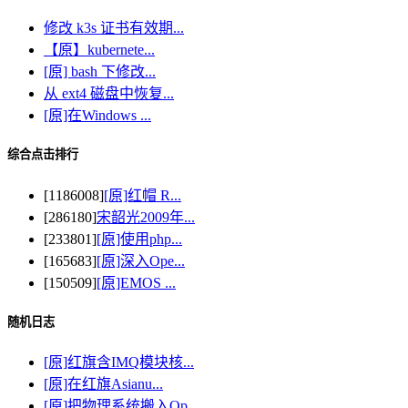
修改 k3s 证书有效期...
【原】kubernete...
[原] bash 下修改...
从 ext4 磁盘中恢复...
[原]在Windows ...
综合点击排行
[1186008]
[原]红帽 R...
[286180]
宋韶光2009年...
[233801]
[原]使用php...
[165683]
[原]深入Ope...
[150509]
[原]EMOS ...
随机日志
[原]红旗含IMQ模块核...
[原]在红旗Asianu...
[原]把物理系统搬入Op...