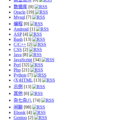
数据库
[0]
Oracle
[19]
Mysql
[7]
编程
[0]
Android
[1]
ASP
[4]
Bash
[13]
C/C++
[2]
CSS
[2]
Java
[8]
JavaScript
[34]
Perl
[32]
Php
[21]
Python
[7]
(X)HTML
[13]
示例
[13]
其他
[0]
杂七杂八
[74]
闲聊
[98]
Ebook
[4]
Gentoo
[2]