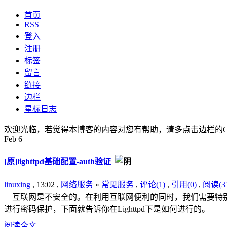
首页
RSS
登入
注册
标签
留言
链接
边栏
星标日志
欢迎光临，若觉得本博客的内容对您有帮助，请多点击边栏的Go
Feb
6
[原]lighttpd基础配置-auth验证
linuxing
, 13:02 ,
网络服务
»
常见服务
,
评论(1)
,
引用(0)
,
阅读(35
互联网是不安全的。在利用互联网便利的同时，我们需要特别
进行密码保护，下面就告诉你在Lighttpd下是如何进行的。
阅读全文