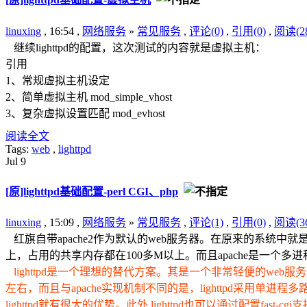
linuxing
, 16:54 ,
网络服务
»
常见服务
,
评论(0)
,
引用(0)
,
阅读(28
继续lighttpd的配置，这次测试的内容就是虚拟主机：
引用
1、常规虚拟主机设定
2、简单虚拟主机 mod_simple_vhost
3、复杂虚拟设置匹配 mod_evhost
阅读全文
Tags:
web
,
lighttpd
Jul
9
[原]lighttpd基础配置-perl CGI、php
linuxing
, 15:09 ,
网络服务
»
常见服务
,
评论(1)
,
引用(0)
,
阅读(36
红旗自带apache2作为默认的web服务器。在原来的系统中就是使
上，占用的共享内存都在100多M以上。而且apache是一个
lighttpd是一个理想的替代方案。其是一个非常轻便的we
左右，而且与apache实现机制不同的是，lighttpd采用
lighttpd就有很大的优势。此外,lighttpd也可以通过配置fast-cgi