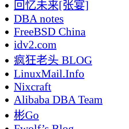
回忆未来[张宴]
DBA notes
FreeBSD China
idv2.com
疯狂老头 BLOG
LinuxMail.Info
Nixcraft
Alibaba DBA Team
彬Go
Fwolf’s Blog