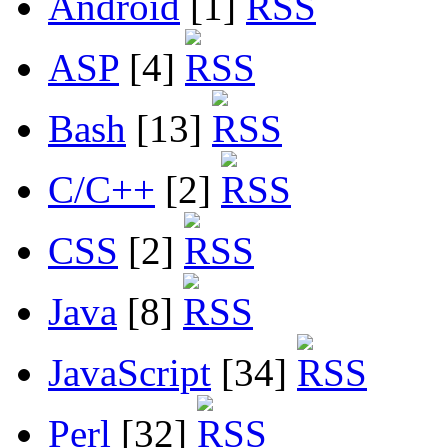
Android
[1]
ASP
[4]
Bash
[13]
C/C++
[2]
CSS
[2]
Java
[8]
JavaScript
[34]
Perl
[32]