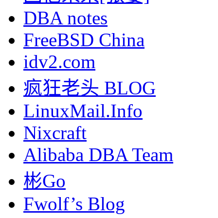
DBA notes
FreeBSD China
idv2.com
疯狂老头 BLOG
LinuxMail.Info
Nixcraft
Alibaba DBA Team
彬Go
Fwolf’s Blog