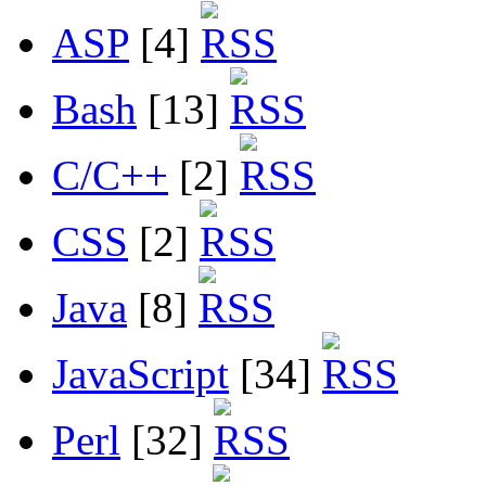
ASP
[4]
Bash
[13]
C/C++
[2]
CSS
[2]
Java
[8]
JavaScript
[34]
Perl
[32]