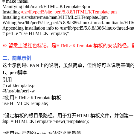
# make install
Manifying blib/man3/HTML::KTemplate.3pm
Installing
/usr/lib/perl5/site_perl/5.8.8/HTML/KTemplate.pm
Installing /usr/share/man/man3/HTML::KTemplate.3pm
Writing /usr/lib/perl5/site_perl/5.8.8/i386-linux-thread-multi/auto/H
Appending installation info to /usr/lib/perl5/5.8.8/i386-linux-thread-mu
# perl -e "use HTML::KTemplate;"
※ 留意上述红色标记，是HTML::KTemplate模板的安装
二、简单示例
这个示例是CPAN上的说明，虽然简单，但恰好可以说明基础
1、perl脚本
引用
# cat ktemplate.pl
#!/usr/bin/perl -w
#使用HTML::KTemplate模板
use HTML::KTemplate;
#设定模板的根目录路径，用于打开HTML模板文件，并创建一个$
$tpl = HTML::KTemplate->new('templates/');
#使用$tpl实例的assign方法定义变量值