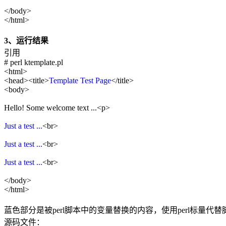
</body>
</html>
3、运行结果
引用
# perl ktemplate.pl
<html>
<head><title>
Template Test Page
</title>
<body>
Hello! Some welcome text ...<p>
Just a test ...
<br>
Just a test ...
<br>
Just a test ...
<br>
</body>
</html>
蓝色部分是被perl脚本中的变量替换的内容，使用perl标量
源码文件：