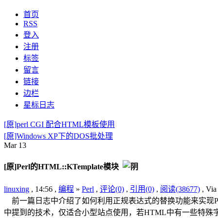
首页
RSS
登入
注册
标签
留言
链接
边栏
星标日志
[原]perl CGI 配合HTML模板使用
[原]Windows XP下的DOS批处理
Mar
13
[原]Perl的HTML::KTemplate模块
linuxing
, 14:56 ,
编程
»
Perl
,
评论(0)
,
引用(0)
,
阅读(38677)
, V
前一篇日志中介绍了如何利用正规表达式的替换功能来实现Pe
中提到的技术，仅适合小型站点使用，若HTML中有一些特殊