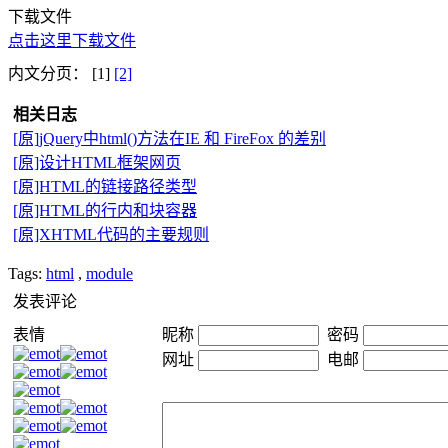
下载文件
点击这里下载文件
内文分页： [1]
[2]
相关日志
[原]jQuery中html()方法在IE 和 FireFox 的差别
[原]设计HTML框架网页
[原]HTML的链接路径类型
[原]HTML的行内和块容器
[原]XHTML代码的主要规则
Tags:
html
,
module
发表评论
表情
昵称
密码
网址
电邮