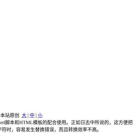
ia 本站原创
大
|
中
|
小
rl脚本和HTML模板的配合使用。正如日志中所说的，这方便
字符时，容易发生替换错误，而且转换效率不高。