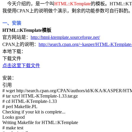
今天介绍的，是一个叫
HTML::KTemplate
的模板。HTML::
我使用CPAN上的说明做个演示，剩余的功能参数可自行斟酌
一、安装
HTML::KTemplate模板
官方网站是：
http://html-ktemplate.sourceforge.net/
CPAN上的说明：
http://search.cpan.org/~kasper/HTML-KTemplat
本地下载：
下载文件
点击这里下载文件
安装：
引用
# wget http://search.cpan.org/CPAN/authors/id/K/KA/KASPER/HTM
# tar xzvf HTML-KTemplate-1.33.tar.gz
# cd HTML-KTemplate-1.33
# perl Makefile.PL
Checking if your kit is complete...
Looks good
Writing Makefile for HTML::KTemplate
# make test