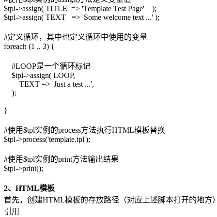
$tpl->assign( TITLE => 'Template Test Page' );
$tpl->assign( TEXT => 'Some welcome text ...' );
#定义循环，其中也定义循环中使用的变量
foreach (1 .. 3) {
#LOOP是一个循环标记
$tpl->assign( LOOP,
TEXT => 'Just a test ...',
);
}
#使用$tpl实例的process方法执行HTML模板替换
$tpl->process('template.tpl');
#使用$tpl实例的print方法输出结果
$tpl->print();
2、HTML模板
首先，创建HTML模板的存放路径（对应上述脚本打开的地方
引用