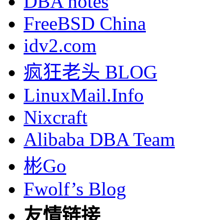
DBA notes
FreeBSD China
idv2.com
疯狂老头 BLOG
LinuxMail.Info
Nixcraft
Alibaba DBA Team
彬Go
Fwolf’s Blog
友情链接