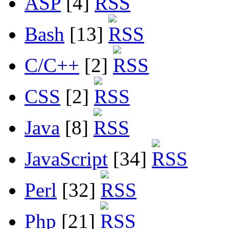
ASP
[4]
Bash
[13]
C/C++
[2]
CSS
[2]
Java
[8]
JavaScript
[34]
Perl
[32]
Php
[21]