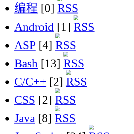
编程
[0]
Android
[1]
ASP
[4]
Bash
[13]
C/C++
[2]
CSS
[2]
Java
[8]