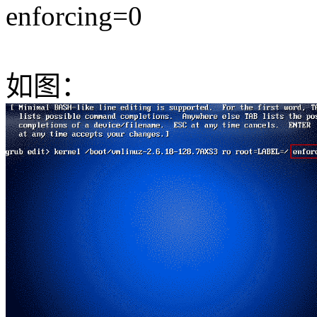
enforcing=0
如图：