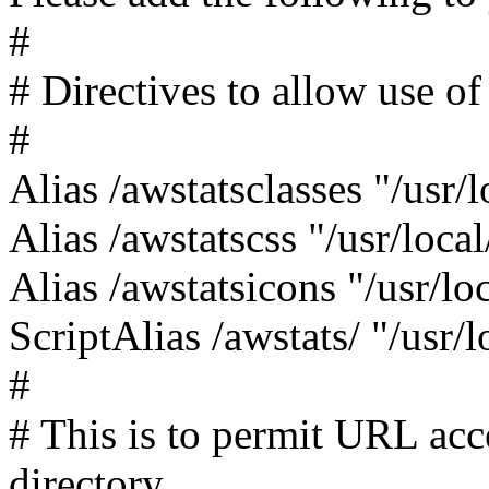
#
# Directives to allow use o
#
Alias /awstatsclasses "/usr/
Alias /awstatscss "/usr/loc
Alias /awstatsicons "/usr/l
ScriptAlias /awstats/ "/usr/
#
# This is to permit URL acce
directory.