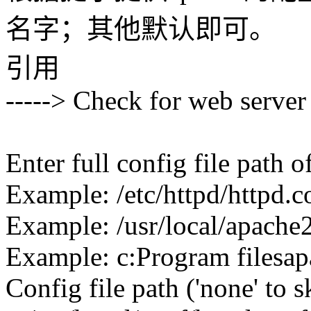
名字；其他默认即可。
引用
-----> Check for web server 
Enter full config file path 
Example: /etc/httpd/httpd.c
Example: /usr/local/apache2
Example: c:Program filesa
Config file path ('none' to 