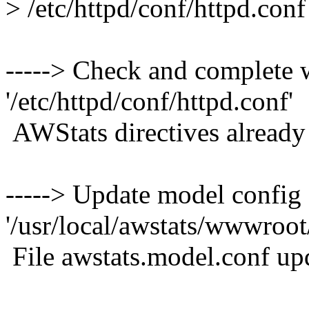
> /etc/httpd/conf/httpd.conf
-----> Check and complete w
'/etc/httpd/conf/httpd.conf'
AWStats directives already 
-----> Update model config 
'/usr/local/awstats/wwwroot
File awstats.model.conf up