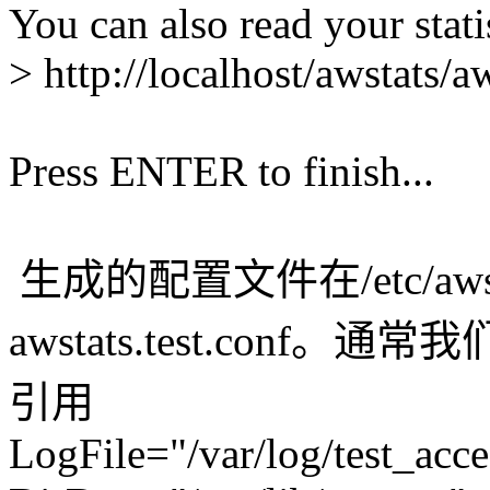
You can also read your statis
> http://localhost/awstats/a
Press ENTER to finish...
生成的配置文件在/etc/aw
awstats.test.conf
引用
LogFile="/var/log/test_acc