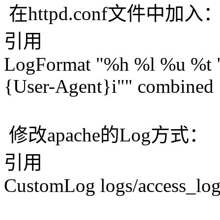
在httpd.conf文件中加入
引用
LogFormat "%h %l %u %t 
{User-Agent}i"" combined
修改apache的Log方式：
引用
CustomLog logs/access_lo