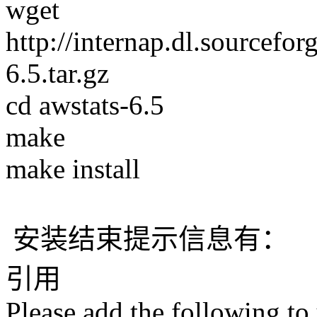
wget
http://internap.dl.sourcefor
6.5.tar.gz
cd awstats-6.5
make
make install
安装结束提示信息有：
引用
Please add the following to 