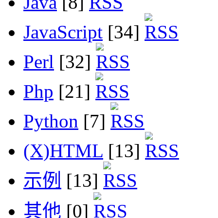
Java
[8]
JavaScript
[34]
Perl
[32]
Php
[21]
Python
[7]
(X)HTML
[13]
示例
[13]
其他
[0]