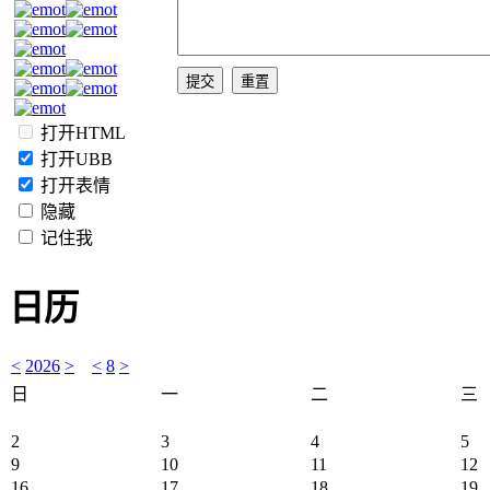
打开HTML
打开UBB
打开表情
隐藏
记住我
日历
<
2026
>
<
8
>
日
一
二
三
2
3
4
5
9
10
11
12
16
17
18
19