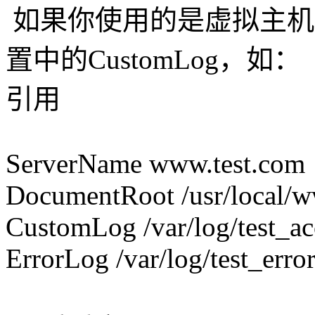
如果你使用的是虚拟主机
置中的CustomLog，如：
引用
ServerName www.test.com
DocumentRoot /usr/local/w
CustomLog /var/log/test_a
ErrorLog /var/log/test_erro