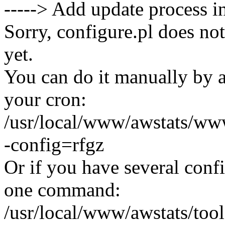
-----> Add update process i
Sorry, configure.pl does no
yet.
You can do it manually by 
your cron:
/usr/local/www/awstats/www
-config=rfgz
Or if you have several confi
one command:
/usr/local/www/awstats/tool