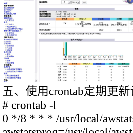
五、使用crontab定期更
# crontab -l
0 */8 * * * /usr/local/awstat
awstatsprog=/usr/local/awst